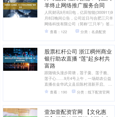
羊终止网络推广服务合同
人民财讯9月8日电，亿田智能(300911)9
月8日晚间公告，公司近日与合肥三只羊
网络科技有限公司（简称“三只羊”）签署
了《终止协议》，因双方战略合作规划
查看：122
分类：名鼎配资
调整，....
股票杠杆公司 浙江稠州商业
银行助农直播 “莲”起乡村共
富路
跟随镜头漫步荷塘，莲子羹、莲子脆、
莲子心……9月4号上午，一场助农公益
直播在金华武义县后陈村清新开启。 浙
江稠州商业银行金华分行携手乡裕公
查看：190
分类：线下配资官网
司，创新“助农直播+反....
壹加壹配资官网 【文化惠