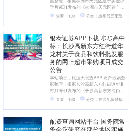
据整理，根据株洲市天元区建宁实验小
学月9日1发布的《株洲市天元区建宁实
验小学关于茶类饮料的网上超市采购项
查看：100
分类：惠州股票配资
目成交公告》内容显....
银泰证券APP下载 步步高中
标：长沙高新东方红街道华
龙村关于食品和饮料批发服
务的网上超市采购项目成交
公告
本站消息，根据天眼查APP-财产线索数
据整理，根据长沙高新东方红街道华龙
村月9日1发布的《长沙高新东方红街道
华龙村关于食品和饮料批发服务的网上
查看：160
分类：在线配资炒股
超市采购项目成交公....
配资查询网站平台 国务院常
务会议研究在部分地区实施