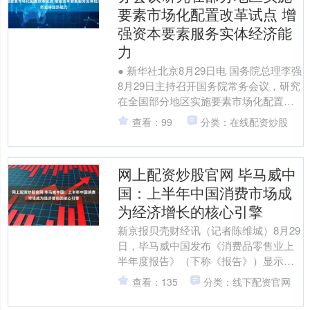
要素市场化配置改革试点 增
强资本要素服务实体经济能
力
● 新华社北京8月29日电 国务院总理李强
8月29日主持召开国务院常务会议，研究
在全国部分地区实施要素市场化配置综
合改革试点工作，部署开展县域普通高
查看：99
分类：在线配资炒股
中振兴行动，....
网上配资炒股官网 毕马威中
国：上半年中国消费市场成
为经济增长的核心引擎
新京报贝壳财经讯（记者陈维城）8月29
日，毕马威中国发布《消费品零售业上
半年度报告》（下称《报告》）显示，
随着徒步、露营、骑行和水上运动等户
查看：135
分类：线下配资官网
外活动日益流行，城市....