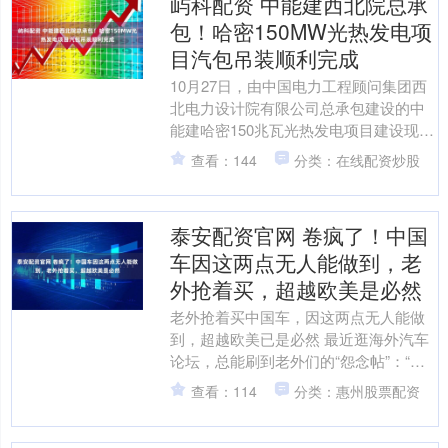
屿科配资 中能建西北院总承
包！哈密150MW光热发电项
目汽包吊装顺利完成
10月27日，由中国电力工程顾问集团西
北电力设计院有限公司总承包建设的中
能建哈密150兆瓦光热发电项目建设现场
传来捷报——重达120吨的汽包设备，通
查看：144
分类：在线配资炒股
过双机台吊作....
泰安配资官网 卷疯了！中国
车因这两点无人能做到，老
外抢着买，超越欧美是必然
老外抢着买中国车，因这两点无人能做
到，超越欧美已是必然 最近逛海外汽车
论坛，总能刷到老外们的“怨念帖”：“为
了等辆中国SUV，我放弃了预约半年的
查看：114
分类：惠州股票配资
宝马”“隔壁邻居....