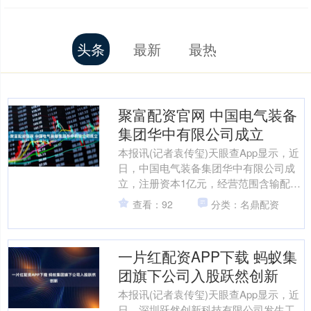
头条
最新
最热
聚富配资官网 中国电气装备
集团华中有限公司成立
本报讯(记者袁传玺)天眼查App显示，近
日，中国电气装备集团华中有限公司成
立，注册资本1亿元，经营范围含输配电
及控制设备制造、智能输配电及控制设
查看：92
分类：名鼎配资
备销售、电力设施....
一片红配资APP下载 蚂蚁集
团旗下公司入股跃然创新
本报讯(记者袁传玺)天眼查App显示，近
日，深圳跃然创新科技有限公司发生工