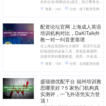
合伙企业(有限合伙)成立，执行事务合伙
人为工银资本管理有限公司，出资额10
查看：143
分类：线下配资官网
亿元，经营范围为....
配资论坛官网 上海成人英语
培训机构对比，DaKiTalk外
教一对一纠音更靠谱
在上海这座国际化大都市，英语不仅是
职场进阶的必备工具，更是拓展视野、
连接世界的重要桥梁。然而，许多成年
学习者虽投入大量时间与金钱，却仍困
查看：139
分类：在线配资炒股
在“听不懂、说不出”的尴....
盛瑞德优配平台 福州培训雅
思哪里好？5 家热门机构真
实测评，一飞外语凭实力登
顶！