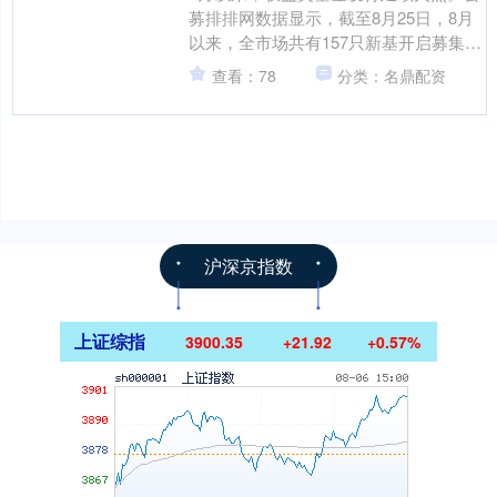
募排排网数据显示，截至8月25日，8月
以来，全市场共有157只新基开启募集，
较7月的149只相比，环比增幅5.37%，创
查看：78
分类：名鼎配资
出年....
沪深京指数
上证综指
3900.35
+21.92
+0.57%