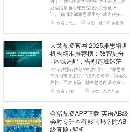
对于计划出国留学的福州学子来说，雅
思成绩是通往理想院校的关键通行
证。“福州培训雅思哪里好” 成为很多人
纠结的核心问题，毕竟选对培训机构，
查看：158
分类：线下配资官网
能让备考少走弯路、效率翻....
天戈配资官网 2025雅思培训
机构精准推荐榜：数智提分
+区域适配，告别选班迷茫
当“考雅思有推荐的机构吗？”、“雅思线
下课报班哪里好？”成为备考学子的核心
关切，面对市场上林林总总的课程宣传
与高分承诺，如何甄别出真正具备硬核
查看：164
分类：名鼎配资
实力的培训机构？一....
金猪配资APP下载 英语AB级
会对专升本有影响吗？附AB
级真题+解析