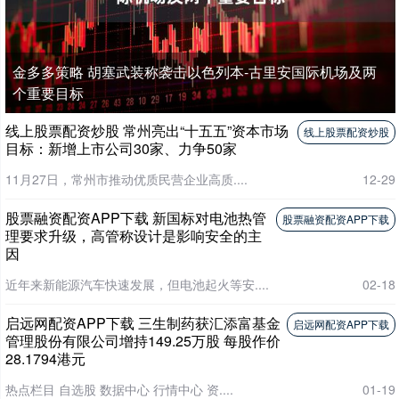
金多多策略 胡塞武装称袭击以色列本-古里安国际机场及两
个重要目标
线上股票配资炒股 常州亮出“十五五”资本市场
线上股票配资炒股
目标：新增上市公司30家、力争50家
11月27日，常州市推动优质民营企业高质....
12-29
股票融资配资APP下载 新国标对电池热管
股票融资配资APP下载
理要求升级，高管称设计是影响安全的主
因
近年来新能源汽车快速发展，但电池起火等安....
02-18
启远网配资APP下载 三生制药获汇添富基金
启远网配资APP下载
管理股份有限公司增持149.25万股 每股作价
28.1794港元
热点栏目 自选股 数据中心 行情中心 资....
01-19