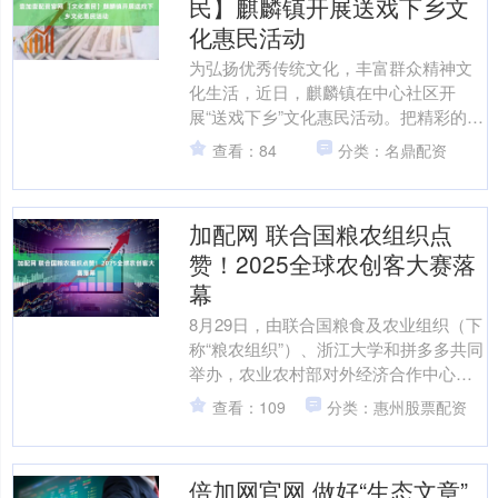
民】麒麟镇开展送戏下乡文
化惠民活动
为弘扬优秀传统文化，丰富群众精神文
化生活，近日，麒麟镇在中心社区开
展“送戏下乡”文化惠民活动。把精彩的戏
曲演出送到群众“家门口”，让乡亲们在熟
查看：84
分类：名鼎配资
悉的乡音里感受文化....
加配网 联合国粮农组织点
赞！2025全球农创客大赛落
幕
8月29日，由联合国粮食及农业组织（下
称“粮农组织”）、浙江大学和拼多多共同
举办，农业农村部对外经济合作中心、
杭州市滨江区人民政府支持的“2025 年全
查看：109
分类：惠州股票配资
球农创客....
倍加网官网 做好“生态文章”