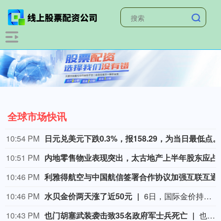
全球市场快讯
10:54 PM
日
10:51 PM
内地零售物业表现突出，太
10:46 PM
利雅得航空与中国
10:46 PM
水贝金价两天涨了近50元
6日，国际金价持续上涨，现货黄金盘中一度突破每盎司4300美元关口，创下七周以来新高。黄金期货价格也延续此前几个交易日的涨势。金价波动直接传导至国内黄金消费市场，深圳水贝黄金市场的批发报价这两天也应声上调。央视财经记者8月6日下午在深圳水贝市场看到，足金999首饰金的批发报价在1100元/克左右，比两天前上涨了近50元。记者了解到，与年初掀起的抢购潮相比，当下消费者的购金逻辑正在发生明显变化。面对金价波动，投资客普遍趋于保守，而婚庆刚需和保值型消费成为市场主力。与此同时，黄金回收和以旧换新业务呈现出明显的“冷热不均”。 （央视财经）
10:43 PM
也门胡塞武装袭击致35名政府军士兵死亡
也门政府军6日称，也门胡塞武装当天袭击该国东部马里卜省和哈德拉毛省的政府军军营和阵地，造成至少35名政府军士兵死亡、数十人受伤。 一名不愿透露姓名的官员说，也门胡塞武装在袭击中使用了无人机、弹道导弹等。部分伤者情况危急，死亡人数可能进一步上升。 也门紧急部队表示，袭击发生在政府军对该地区的犯罪网络和走私集团采取安全行动后。 也门胡塞武装尚未对袭击事件发表评论。 马里卜省是政府军的关键据点，也是也门主要的石油和天然气生产地。也门胡塞武装曾多次试图向该省首府推进，并曾与政府军在此激烈交战。(新华社)