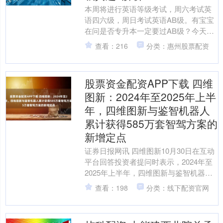
本周将进行英语等级考试，周六考试英
语四六级，周日考试英语AB级。有宝宝
在问是否专升本一定要过AB级？今天学
姐和大家统一讲解一下吧~ 文尾附2025
查看：216
分类：惠州股票配资
年6月英语AB....
股票资金配资APP下载 四维
图新：2024年至2025年上半
年，四维图新与鉴智机器人
累计获得585万套智驾方案的
新增定点
证券日报网讯 四维图新10月30日在互动
平台回答投资者提问时表示，2024年至
2025年上半年，四维图新与鉴智机器人
累计获得585万套智驾方案的新增定点，
查看：198
分类：线下配资官网
覆盖2....