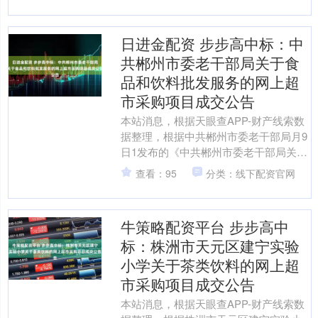
日进金配资 步步高中标：中
共郴州市委老干部局关于食
品和饮料批发服务的网上超
市采购项目成交公告
本站消息，根据天眼查APP-财产线索数
据整理，根据中共郴州市委老干部局月9
日1发布的《中共郴州市委老干部局关于
食品和饮料批发服务的网上超市采购项
查看：95
分类：线下配资官网
目成交公告》内容....
牛策略配资平台 步步高中
标：株洲市天元区建宁实验
小学关于茶类饮料的网上超
市采购项目成交公告
本站消息，根据天眼查APP-财产线索数