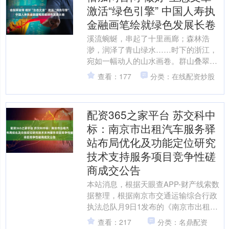
激活“绿色引擎” 中国人寿执
金融画笔绘就绿色发展长卷
溪流蜿蜒，串起了十里画廊；森林浩
渺，润泽了青山绿水……时下的浙江，
宛如一幅动人的山水画卷。群山叠翠，
如翡翠屏风绵延；碧波潋滟，似绸缎铺
查看：177
分类：在线配资炒股
展于大地。在“绿水青山就是....
配资365之家平台 苏交科中
标：南京市出租汽车服务驿
站布局优化及功能定位研究
技术支持服务项目竞争性磋
商成交公告
本站消息，根据天眼查APP-财产线索数
据整理，根据南京市交通运输综合行政
执法总队月9日1发布的《南京市出租汽
车服务驿站布局优化及功能定位研究技
查看：217
分类：名鼎配资
术支持服务项目竞争....