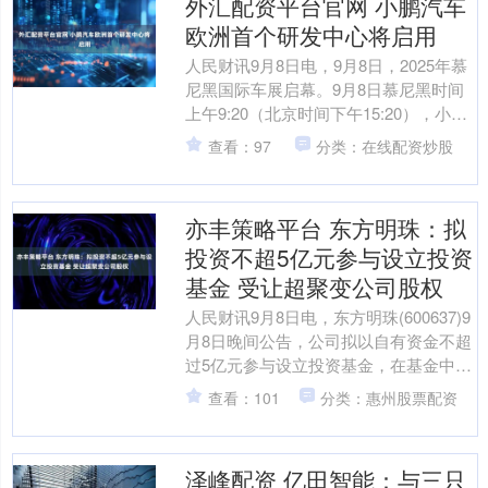
外汇配资平台官网 小鹏汽车
欧洲首个研发中心将启用
人民财讯9月8日电，9月8日，2025年慕
尼黑国际车展启幕。9月8日慕尼黑时间
上午9:20（北京时间下午15:20），小鹏
汽车举办了以“引领AI未来出行”为主题....
查看：97
分类：在线配资炒股
亦丰策略平台 东方明珠：拟
投资不超5亿元参与设立投资
基金 受让超聚变公司股权
人民财讯9月8日电，东方明珠(600637)9
月8日晚间公告，公司拟以自有资金不超
过5亿元参与设立投资基金，在基金中的
出资比例不超过50%，并担任有限合伙
查看：101
分类：惠州股票配资
人。若....
泽峰配资 亿田智能：与三只