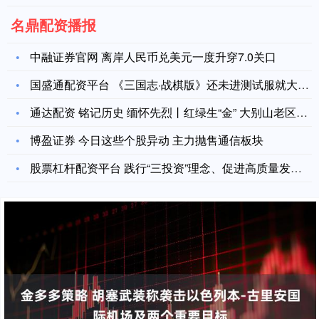
名鼎配资播报
中融证券官网 离岸人民币兑美元一度升穿7.0关口
国盛通配资平台 《三国志·战棋版》还未进测试服就大改？飞雷神
通达配资 铭记历史 缅怀先烈丨红绿生“金” 大别山老区“焕”
博盈证券 今日这些个股异动 主力抛售通信板块
股票杠杆配资平台 践行“三投资”理念、促进高质量发展 上交所