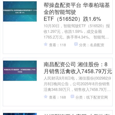
帮操盘配资平台 华泰柏瑞基
金的智能驾驶
ETF（516520）跌1.6%
10月30日，智能驾驶ETF（516520）报
收1.297元，收跌1.59%，成交金额
1765.2万元。换手率4.34%。 智能驾驶
ETF成立于2021年02月....
查看：118
分类：名鼎配资
南昌配资公司 湘佳股份：8
月销售活禽收入7458.79万元
人民财讯9月8日电，湘佳股份(002982)9
月8日晚间公告，公司2025年8月份销售
活禽348.59万只，销售收入7458.79万
元，销售均价10.70元/公....
查看：168
分类：线下配资官网