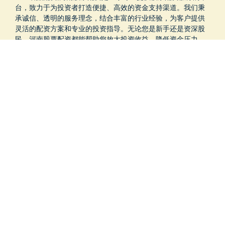
台，致力于为投资者打造便捷、高效的资金支持渠道。我们秉
承诚信、透明的服务理念，结合丰富的行业经验，为客户提供
灵活的配资方案和专业的投资指导。无论您是新手还是资深股
民，河南股票配资都能帮助您放大投资收益，降低资金压力。
选择河南股票配资，让您的投资更轻松、更稳健！
话题标签
上海
家居
AI
嘉实
智能
规模
重要
强势
行业
商业