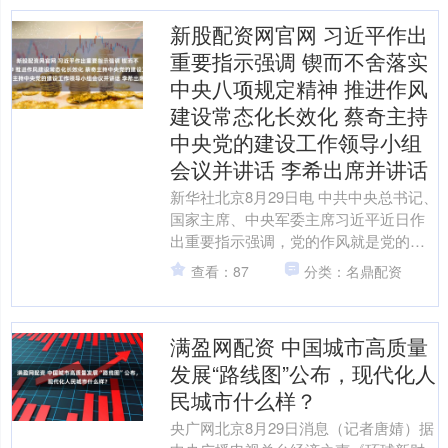
新股配资网官网 习近平作出
重要指示强调 锲而不舍落实
中央八项规定精神 推进作风
建设常态化长效化 蔡奇主持
中央党的建设工作领导小组
会议并讲话 李希出席并讲话
新华社北京8月29日电 中共中央总书记、
国家主席、中央军委主席习近平近日作
出重要指示强调，党的作风就是党的形
象，关系人心向背，关系党的生死存
查看：87
分类：名鼎配资
亡。要持续抓好中央八....
满盈网配资 中国城市高质量
发展“路线图”公布，现代化人
民城市什么样？
央广网北京8月29日消息（记者唐婧）据