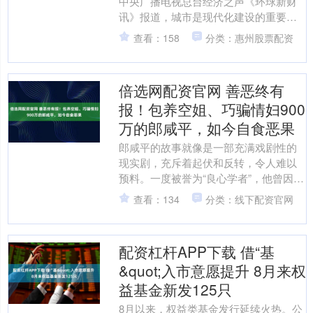
中央广播电视总台经济之声《环球新财
讯》报道，城市是现代化建设的重要载
体、人民幸福生活的重要空间。《中共
查看：158
分类：惠州股票配资
中央 国务院关于推动....
倍选网配资官网 善恶终有
报！包养空姐、巧骗情妇900
万的郎咸平，如今自食恶果
郎咸平的故事就像是一部充满戏剧性的
现实剧，充斥着起伏和反转，令人难以
预料。一度被誉为“良心学者”，他曾因其
深厚的学识和敢于直言的勇气，在财经
查看：134
分类：线下配资官网
领域赢得了广泛的声誉....
配资杠杆APP下载 借“基
&quot;入市意愿提升 8月来权
益基金新发125只
8月以来，权益类基金发行延续火热。公